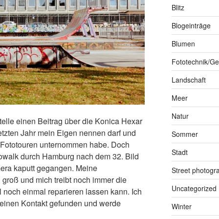
Blitz
Blogeinträge
Blumen
Fototechnik/Ge
Landschaft
Meer
Natur
Stelle einen Beitrag über die Konica Hexar
letzten Jahr mein Eigen nennen darf und
Sommer
e Fototouren unternommen habe. Doch
Stadt
Fotowalk durch Hamburg nach dem 32. Bild
mera kaputt gegangen. Meine
Street photogr
groß und mich treibt noch immer die
Uncategorized
 noch einmal reparieren lassen kann. Ich
einen Kontakt gefunden und werde
Winter