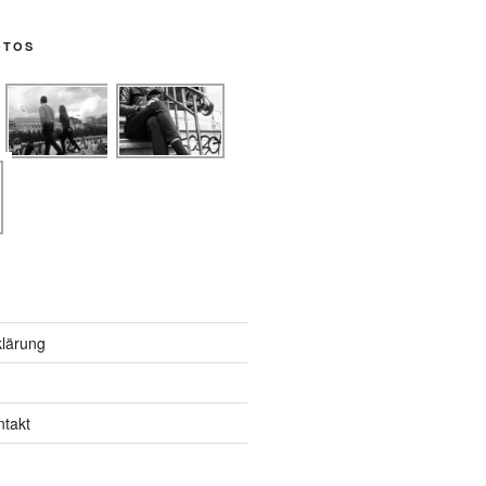
OTOS
lärung
ntakt