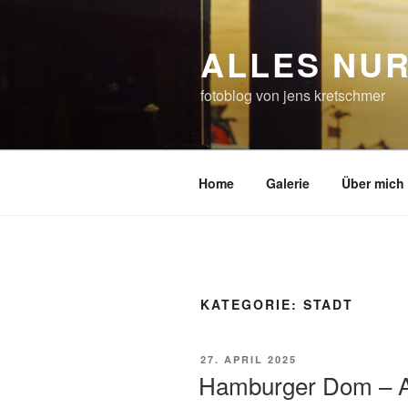
Zum
Inhalt
ALLES NUR
springen
fotoblog von jens kretschmer
Home
Galerie
Über mich 
KATEGORIE:
STADT
VERÖFFENTLICHT
27. APRIL 2025
AM
Hamburger Dom – A