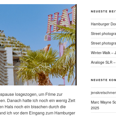
NEUESTE BE
Hamburger Dom
Street photogr
Street photogr
Winter-Walk – 
Analoge SLR –
NEUESTE KO
jenskretschmer
tagspause losgezogen, um Filme zur
en. Danach hatte ich noch ein wenig Zeit
Marc Wayne Sc
en Hals noch ein bisschen durch die
2025
tand ich vor dem Eingang zum Hamburger