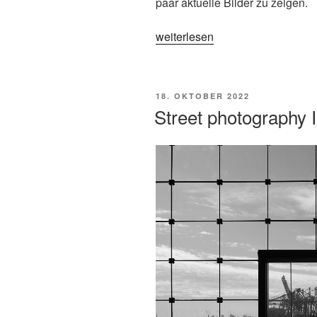
paar aktuelle Bilder zu zeigen.
„Street
weiterlesen
photography
X
–
VERÖFFENTLICHT
18. OKTOBER 2022
2023“
AM
Street photography