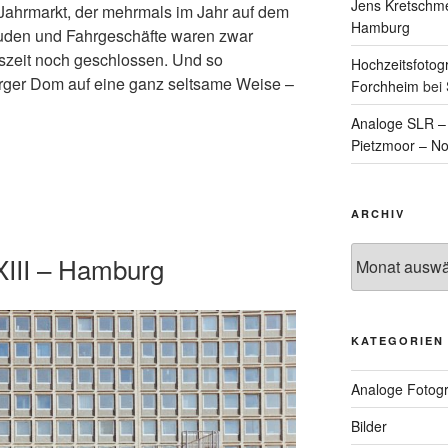
Jens Kretschm
hrmarkt, der mehrmals im Jahr auf dem
Hamburg
e Buden und Fahrgeschäfte waren zwar
gszeit noch geschlossen. Und so
Hochzeitsfotog
urger Dom auf eine ganz seltsame Weise –
Forchheim
bei
Analoge SLR – D
Pietzmoor – N
ARCHIV
Archiv
XIII – Hamburg
KATEGORIEN
Analoge Fotogr
Bilder