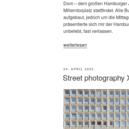
Dom – dem großen Hamburger Ja
Millerntorplatz stattfindet. All
aufgebaut, jedoch um die Mitta
präsentierte sich mir der Hamb
unbelebt, fast verlassen.
„Hamburger
weiterlesen
Dom
–
April
VERÖFFENTLICHT
24. APRIL 2025
2025“
AM
Street photography 