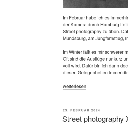
Im Februar habe ich es immerhin
der Kamera durch Hamburg treib
Street photography zu üben. Dab
Mundsburg, am Jungfernstieg, in
Im Winter fällt es mir schwerer
Oft sind die Ausflüge nur kurz u
voll wird. Dafür bin ich dann d
diesen Gelegenheiten immer die
„Street
weiterlesen
photography
XII
–
VERÖFFENTLICHT
23. FEBRUAR 2024
Hamburg“
AM
Street photography 