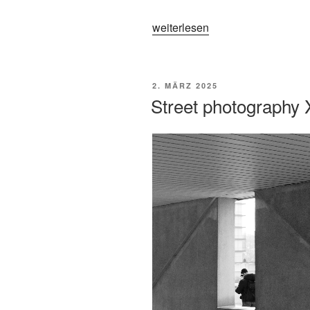
„Street
weiterlesen
photography
XIII
–
VERÖFFENTLICHT
2. MÄRZ 2025
Hamburg“
AM
Street photography 