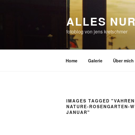
Zum
Inhalt
ALLES NUR
springen
fotoblog von jens kretschmer
Home
Galerie
Über mich 
IMAGES TAGGED "VAHREN
NATURE-ROSENGARTEN-W
JANUAR"