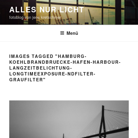
Zum
ALLES NUR LICHT
Inhalt
fotoblog von jens kretschmer
springen
Menü
IMAGES TAGGED "HAMBURG-
KOEHLBRANDBRUECKE-HAFEN-HARBOUR-
LANGZEITBELICHTUNG-
LONGTIMEEXPOSURE-NDFILTER-
GRAUFILTER"